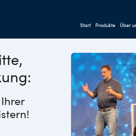
Start
Produkte
Über u
tte,
kung:
 Ihrer
stern!