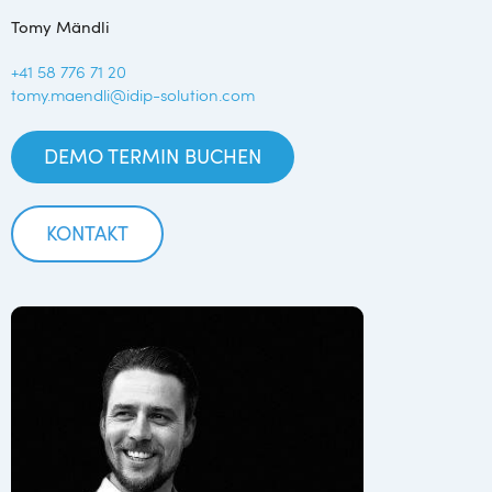
Tomy Mändli
+41 58 776 71 20
tomy.maendli@idip-solution.com
DEMO TERMIN BUCHEN
KONTAKT